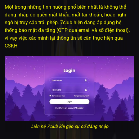
Một trong những tình huống phổ biến nhất là không thể
đăng nhập do quên mật khẩu, mất tài khoản, hoặc nghi
ngờ bị truy cập trái phép. 7club hiện đang áp dụng hệ
thống bảo mật đa tầng (OTP qua email và số điện thoại),
vì vậy việc xác minh lại thông tin sẽ cần thực hiện qua
CSKH.
Liên hệ 7club khi gặp sự cố đăng nhập