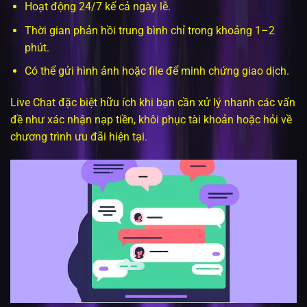
Hoạt động 24/7 kể cả ngày lễ.
Thời gian phản hồi trung bình chỉ trong khoảng 1–2
phút.
Có thể gửi hình ảnh hoặc file để minh chứng giao dịch.
Live Chat đặc biệt hữu ích khi bạn cần xử lý nhanh các vấn
đề như xác nhận nạp tiền, khôi phục tài khoản hoặc hỏi về
chương trình ưu đãi hiện tại.