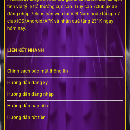
tính với tỷ lệ trả thưởng cực cao. Truy cập 7club uk để
đăng nhập 7clubs bản web tại Việt Nam hoặc tải app 7
club iOS/Android/APK và nhận quà tặng 231K ngay
hôm nay.
LIÊN KẾT NHANH
Chính sách bảo mật thông tin
Hướng dẫn đăng ký
Hướng dẫn đăng nhập
Hướng dẫn nạp tiền
Hướng dẫn rút tiền