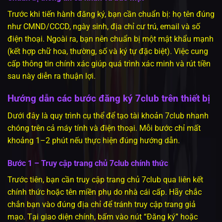
Trước khi tiến hành đăng ký, bạn cần chuẩn bị: họ tên đúng
như CMND/CCCD, ngày sinh, địa chỉ cư trú, email và số
điện thoại. Ngoài ra, bạn nên chuẩn bị một mật khẩu mạnh
(kết hợp chữ hoa, thường, số và ký tự đặc biệt). Việc cung
cấp thông tin chính xác giúp quá trình xác minh và rút tiền
sau này diễn ra thuận lợi.
Hướng dẫn các bước đăng ký 7club trên thiết bị
Dưới đây là quy trình cụ thể để tạo tài khoản 7club nhanh
chóng trên cả máy tính và điện thoại. Mỗi bước chỉ mất
khoảng 1–2 phút nếu thực hiện đúng hướng dẫn.
Bước 1 – Truy cập trang chủ 7club chính thức
Trước tiên, bạn cần truy cập trang chủ 7club qua liên kết
chính thức hoặc tên miền phụ do nhà cái cấp. Hãy chắc
chắn bạn vào đúng địa chỉ để tránh truy cập trang giả
mạo. Tại giao diện chính, bấm vào nút “Đăng ký” hoặc