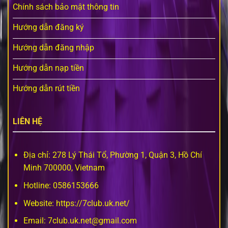
Chính sách bảo mật thông tin
Hướng dẫn đăng ký
Hướng dẫn đăng nhập
Hướng dẫn nạp tiền
Hướng dẫn rút tiền
LIÊN HỆ
Địa chỉ: 278 Lý Thái Tổ, Phường 1, Quận 3, Hồ Chí
Minh 700000, Vietnam
Hotline: 0586153666
Website: https://7club.uk.net/
Email:
7club.uk.net@gmail.com