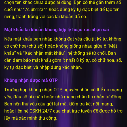
chọn tên khác chưa được ai dùng. Bạn có thể gắn thêm số
cuối như “7club1234” hoặc dùng ký tự đặc biệt để tạo tên
riêng, tránh trùng với các tài khoản đã có.
Mật khẩu tài khoản không hợp lệ hoặc xác nhận sai
Nếu mật khẩu bạn nhập không đạt yêu cầu (ít ký tự, không
có chữ hoa/chữ số) hoặc không giống nhau giữa ô “Mật
khẩu” và “Xác nhận mật khẩu”, hệ thống sẽ từ chối. Bạn
cần đảm bảo mật khẩu gồm ít nhất 8 ký tự, có chữ hoa, số,
ký tự đặc biệt, và nhập đúng xác nhận.
Không nhận được mã OTP
Trường hợp không nhận OTP, nguyên nhân có thể do mạng
yếu, đầu số bị chặn hoặc nhà mạng chặn tin nhắn tự động.
Bạn nên thử yêu cầu gửi lại mã, kiểm tra kết nối mạng,
hoặc liên hệ CSKH 24/7 qua chat trực tuyến để được hỗ trợ
lấy mã xác minh thủ công.