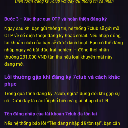
Điền form đăng ký 7club với đầy đủ thông tin cá nhân
Bước 3 – Xác thực qua OTP và hoàn thiện đăng ký
Ngay sau khi bạn gửi thông tin, hệ thống 7club sẽ gửi mã
OTP về số điện thoại đăng ký hoặc email. Nếu nhập đúng,
tài khoản club của bạn sẽ được kích hoạt. Bạn có thể đăng
nhập ngay và bắt đầu trải nghiệm – đồng thời nhận
thưởng 231.000 VNĐ tân thủ nếu loại khuyến mãi này
đang mở.
Lỗi thường gặp khi đăng ký 7club và cách khắc
phục
Trong quá trình đăng ký 7club, người dùng đôi khi gặp sự
cố. Dưới đây là các lỗi phổ biến và giải pháp chi tiết.
Tên đăng nhập của tài khoản 7club đã tồn tại
Nếu hệ thống báo lỗi “Tên đăng nhập đã tồn tại”, bạn cần