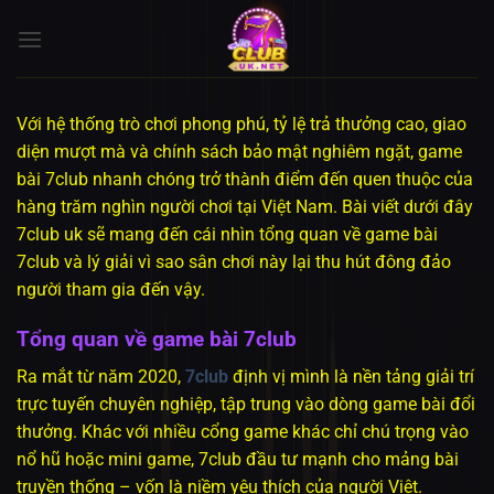
Bỏ
qua
nội
dung
Với hệ thống trò chơi phong phú, tỷ lệ trả thưởng cao, giao
diện mượt mà và chính sách bảo mật nghiêm ngặt, game
bài 7club nhanh chóng trở thành điểm đến quen thuộc của
hàng trăm nghìn người chơi tại Việt Nam. Bài viết dưới đây
7club uk sẽ mang đến cái nhìn tổng quan về game bài
7club và lý giải vì sao sân chơi này lại thu hút đông đảo
người tham gia đến vậy.
Tổng quan về game bài 7club
Ra mắt từ năm 2020,
7club
định vị mình là nền tảng giải trí
trực tuyến chuyên nghiệp, tập trung vào dòng game bài đổi
thưởng. Khác với nhiều cổng game khác chỉ chú trọng vào
nổ hũ hoặc mini game, 7club đầu tư mạnh cho mảng bài
truyền thống – vốn là niềm yêu thích của người Việt.