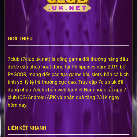
GIỚI THIỆU
7club (7club.uk.net) là cổng game đổi thưởng hàng đầu
được cấp phép hoạt động tại Philippines năm 2019 bởi
PAGCOR, mang đến các tựa game bài, slots, bắn cá kịch
tính với tỷ lệ trả thưởng cực cao. Truy cập 7club uk để
đăng nhập 7clubs bản web tại Việt Nam hoặc tải app 7
club iOS/Android/APK và nhận quà tặng 231K ngay
hôm nay.
LIÊN KẾT NHANH