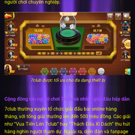
người chơi chuyên nghiệp.
7club được tối ưu cho đa dạng thiết bị
Cộng đồng lớn người chơi 7club và nhiều giải đấu hấp dẫn
7club thường xuyên tổ chức giải đấu bài online hàng
tháng, với tổng giải thưởng lên đến 500 triệu đồng. Các giải
như “Vua Tiến Lên 7club” hay “Thách Đấu Xì Dách” thu hút
hàng nghìn người tham dự. Ngoài ra, diễn đàn và fanpage