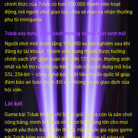
chính thức của 7club có hơn 350.000 thành viên hoạt
động, nơi người chơi giao lưu, chia sẻ mẹo và nhận thưởng
phụ từ minigame.
7club xây dựng chính sách thưởng và bảo mật vượt trội
Người chơi mới được tặng 100.000 xu trải nghiệm sau khi
đăng ký tài khoản. Thành viên trung thành được hưởng
chính sách VIP gồm hoàn tiền đến 15%/tuần, thưởng sinh
nhật và hỗ trợ rút tiền ưu tiên. 7club cũng sử dụng mã hóa
SSL 256-bit – công nghệ bảo mật tiêu chuẩn quốc tế giúp
đảm bảo an toàn tuyệt đối cho thông tin và giao dịch của
hội viên.
Lời kết
Game bài 7club không chỉ là nơi giải trí mà còn là sân chơi
công bằng, minh bạch và nhiều cơ hội thắng lớn cho mọi
người yêu thích bài truyền thống. Hãy tham gia ngay game
bài 7club hôm nay để thử vận may, thể hiện kỹ năng và