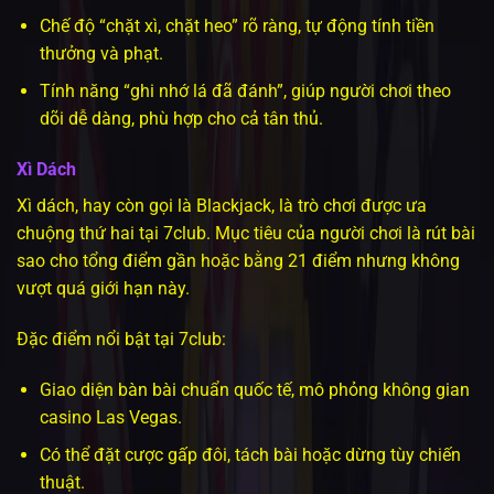
Chế độ “chặt xì, chặt heo” rõ ràng, tự động tính tiền
thưởng và phạt.
Tính năng “ghi nhớ lá đã đánh”, giúp người chơi theo
dõi dễ dàng, phù hợp cho cả tân thủ.
Xì Dách
Xì dách, hay còn gọi là Blackjack, là trò chơi được ưa
chuộng thứ hai tại 7club. Mục tiêu của người chơi là rút bài
sao cho tổng điểm gần hoặc bằng 21 điểm nhưng không
vượt quá giới hạn này.
Đặc điểm nổi bật tại 7club:
Giao diện bàn bài chuẩn quốc tế, mô phỏng không gian
casino Las Vegas.
Có thể đặt cược gấp đôi, tách bài hoặc dừng tùy chiến
thuật.